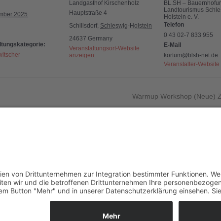
Landgasthof Kirschenholz
BL.SH – Bauernhofur
Landtourismus Schle
Hauptstraße 4
mber 2025
Holstein e. V.
Telefon
Schillsdorf
,
Schleswig-Holstein
0 43 02-7 833 955
24637
Germany
ltungskategorie:
E-Mail
Veranstaltungsort-Website
itscher
anzeigen
kortum@blsh-net.de
Veranstalter-Website
Warmup Workshop (Neue) Zi
nungszeiten:
Sei dabe
und Di
0 bis 14:00 Uhr
SEP.
und Do
16
0 bis 13:00 Uhr
nach Vereinbarung!
Kalender 
Im
Da