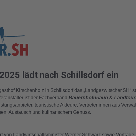
025 lädt nach Schillsdorf ein
sthof Kirschenholz in Schillsdorf das „Landgezwitscher.SH“ stat
eranstalter ist der Fachverband
Bauernhofurlaub & Landtouri
eistungsanbieter, touristische Akteure, Vertreter:innen aus Verwal
ägen, Austausch und kulinarischem Genuss.
t von Landwirtschaftsminister Werner Schwarz sowie Vorträge 