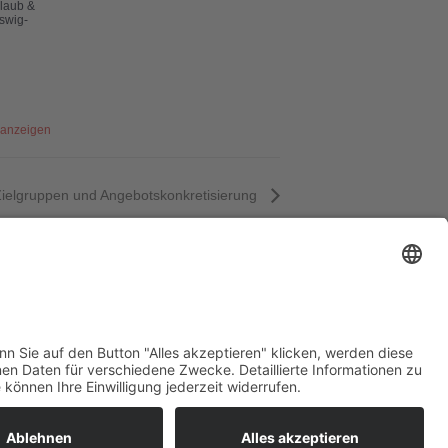
laub &
swig-
 anzeigen
elgruppen und Angebotskonkretisierung
i!
09:00
-
17:00
Landgezwitscher.SH
anzeigen
pressum
tenschutzerklärung