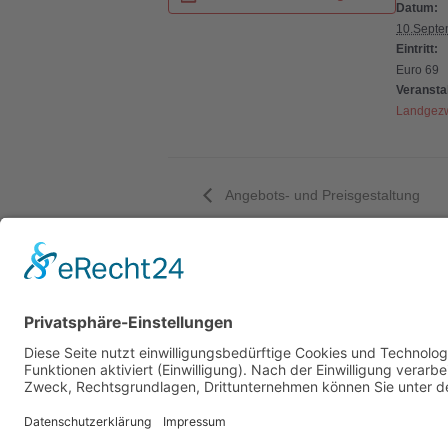
Datum:
10.Septe
Eintritt:
Euro 69
Veransta
Landgezw
Angebots- und Preisgestaltung
Öff
Mo 
09:0
Mi 
09:0
und 
Adresse:
Alte Dorfstraße
24245 Großbarkau