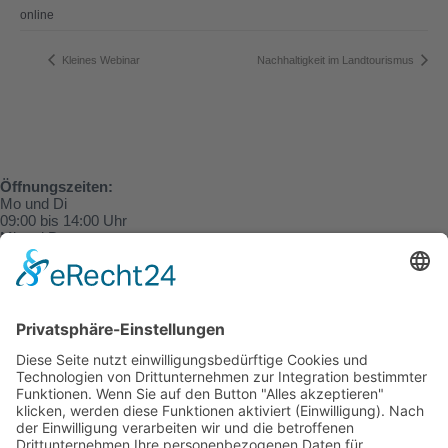
online
Kleines Webinar
Nachhaltigkeit im Landtourismus
Öffnungszeiten:
Mo und Di
09:00 bis 14:00 Uhr
Mi und Do
09:00 bis 13:00 Uhr
und nach Vereinbarung!
Sei dabei!
09:00
-
17:00
SEP.
16
Landgezwitscher.SH
Kalender anzeigen