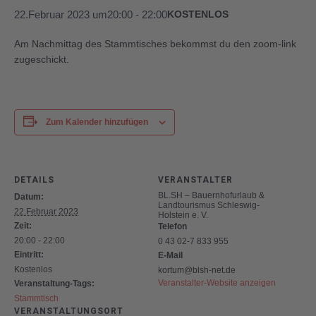
22.Februar 2023 um20:00
-
22:00
KOSTENLOS
Am Nachmittag des Stammtisches bekommst du den zoom-link
zugeschickt.
Zum Kalender hinzufügen
DETAILS
VERANSTALTER
BL.SH – Bauernhofurlaub &
Datum:
Landtourismus Schleswig-
22.Februar 2023
Holstein e. V.
Zeit:
Telefon
20:00 - 22:00
0 43 02-7 833 955
Eintritt:
E-Mail
Kostenlos
kortum@blsh-net.de
Veranstalter-Website anzeigen
Veranstaltung-Tags:
Stammtisch
VERANSTALTUNGSORT