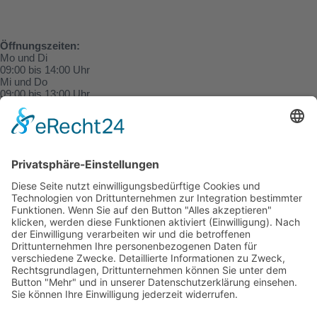
Öffnungszeiten:
Mo und Di
09:00 bis 14:00 Uhr
Mi und Do
09:00 bis 13:00 Uhr
und nach Vereinbarung!
Sei dabei!
09:00
-
17:00
SEP.
16
Landgezwitscher.SH
Kalender anzeigen
Adresse:
Alte Dorfstraße
24245 Großbarkau
Telefon:
0 43 02-7 83 39 55
kortum@blsh-net.de
Email: