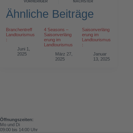
VORHERIGER
NÄCHSTER
Ähnliche Beiträge
Branchentreff
4 Seasons –
Saisonverläng
Landtourismus
Saisonverläng
erung im
:
erung im
Landtourismus
Landtourismus
:
Juni 1,
2025
März 27,
Januar
2025
13, 2025
Öffnungszeiten:
Mo und Di
09:00 bis 14:00 Uhr