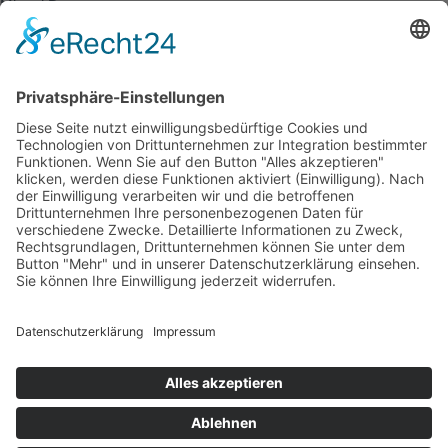
Mi und Do
09:00 bis 13:00 Uhr
und nach Vereinbarung!
Sei dabei!
09:00
-
17:00
SEP.
16
Landgezwitscher.SH
Kalender anzeigen
Adresse:
Alte Dorfstraße
24245 Großbarkau
Telefon:
0 43 02-7 83 39 55
Email:
kortum@blsh-net.de