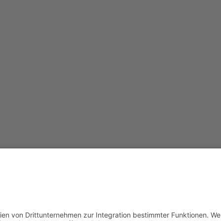
nungszeiten:
Sei dabe
und Di
0 bis 14:00 Uhr
SEP.
und Do
16
0 bis 13:00 Uhr
nach Vereinbarung!