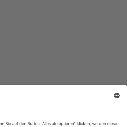
i!
09:00
-
17:00
Landgezwitscher.SH