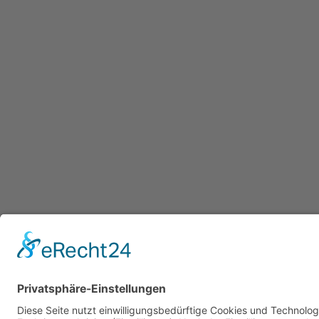
Öff
Mo 
09:0
Mi 
09:0
und 