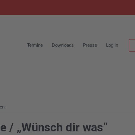
Termine
Downloads
Presse
Log In
en.
de / „Wünsch dir was“