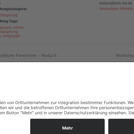
s
kortum@blsh-net.de
Veranstalter-Website
ltungskategorie:
rlängerung
ltung-Tags:
lgruppe
,
online
,
rlängerung
,
p
,
Zielgruppe
haftliche Ferienhöfe – Modul 6
Workshop
nungszeiten:
Sei dabe
und Di
0 bis 14:00 Uhr
SEP.
und Do
16
0 bis 13:00 Uhr
nach Vereinbarung!
Kalender 
Im
Da
F