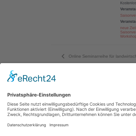
Kostenlo
Veransta
Saisonve
Veransta
neue Zie
Saisonve
Worksho
Online Seminarreihe für landwirtsc
Öff
Mo 
09:0
Mi 
09:0
und 
Adresse:
Alte Dorfstraße
24245 Großbarkau
Telefon:
0 43 02-7 83 39 55