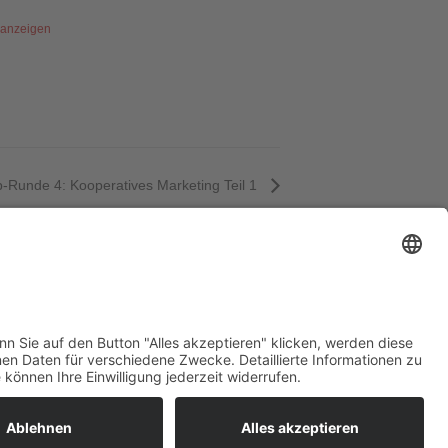
 anzeigen
-Runde 4: Kooperatives Marketing Teil 1
i!
09:00
-
17:00
Landgezwitscher.SH
anzeigen
pressum
tenschutzerklärung
AQ