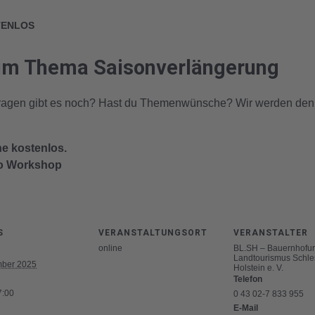
TENLOS
um Thema Saisonverlängerung
ragen gibt es noch? Hast du Themenwünsche? Wir werden den 
he kostenlos.
ro Workshop
S
VERANSTALTUNGSORT
VERANSTALTER
online
BL.SH – Bauernhofur
Landtourismus Schle
ber 2025
Holstein e. V.
Telefon
7:00
0 43 02-7 833 955
E-Mail